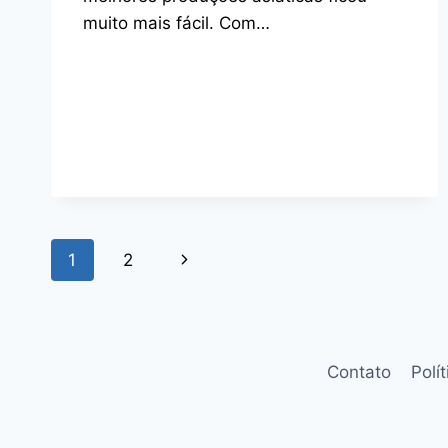
muito mais fácil. Com…
Navegação
Página
1
2
da
Seguinte
Página
Contato
Polí